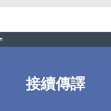
們
接續傳譯