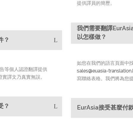
提供譯員的簡歷。
我們需要翻譯EurAs
以怎樣做？
件？
如您在我們的語言頁面中
告等個人認證翻譯提供
sales@euasia-translation.
cy），證實譯文乃真實無誤。
寫聯絡表格。我們將為您
受？
EurAsia接受甚麼