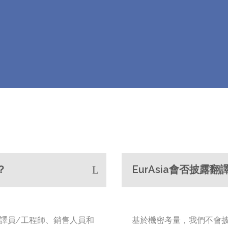
？
EurAsia會否披露
/傳譯員/工程師、銷售人員和
基於機密考量，我們不會