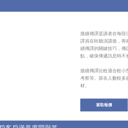
接續傳譯是講者在每段
譯員在聆聽演講後，再
續傳譯的關鍵技巧，傳
點，確保傳遞訊息時不
接續傳譯比較適合較小
考察等。當在人數較多
材。
索取報價
戶
客戶滿意度
問與答